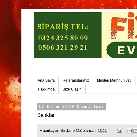
Mersin Ev Yemekleri-Mersin Toplu Yemek
Ana Sayfa
Referanslarımız
Müşteri Memnuniyeti
Hakkımda
Bize Ulaşın
17 Ekim 2009 Cumartesi
Balıklar
Hazırlayan
Birdane ÖZ
zaman:
10:15