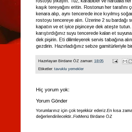
rostoyu yıkayın. Tuz, karabiber ve hardalla her
kaşık tereyağını eritin. Rostonun her tarafını ç
kenara alıp, aynı tencerede ince kıyılmış soğa
rostoyu tencereye alın. Üzerine 2 su bardağı s
kapatın ve et iyice pişinceye dek ateşte tutun.
karıştırdığınız suyu tencerede kalan et suyuna
dek pişirin. Eti dilimleyerek servis tabağına al
gezdirin. Hazırladığınız sebze garnitürleriyle bir
Hazırlayan
Birdane ÖZ
zaman:
18:05
Etiketler:
tavuklu yemekler
Hiç yorum yok:
Yorum Gönder
Yorumlarınız için çok teşekkür ederiz.En kısa zam
değerlendirilecektir..FixMenü Birdane ÖZ