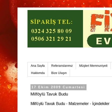
Mersin Ev Yemekleri-Mersin Toplu Yemek
Ana Sayfa
Referanslarımız
Müşteri Memnuniyeti
Hakkımda
Bize Ulaşın
17 Ekim 2009 Cumartesi
Milföylü Tavuk Budu
Milföylü Tavuk Budu - Malzemeler - İçindekiler