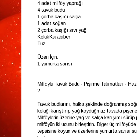
4 adet milföy yaprağı
4 tavuk budu
1 çorba kaşığı salça
1 adet soğan
2 çorba kaşığı sıvı yağ
KekikKarabiber
Tuz
Üzeri İçin;
1 yumurta sarısı
Milföylü Tavuk Budu - Pişirme Talimatları - Hazır
?
Tavuk budlarını, halka şeklinde doğranmış soğa
kekiği karıştırıp yağ koyduğmuz tavada pişene 
Milföylerin üzerine yağ ve salça karışımı sürüp
milföyün iki ucunu birleştirin. Diğer üç milföyüde
tepsisine koyun ve üzerlerine yumurta sarısı sü