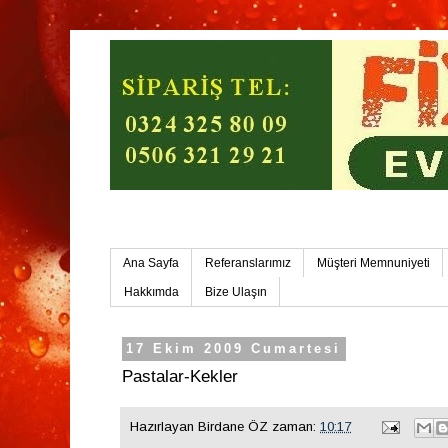
Mersin Ev Yemekleri-Mersin Toplu Yemek
Ana Sayfa
Referanslarımız
Müşteri Memnuniyeti
Hakkımda
Bize Ulaşın
17 Ekim 2009 Cumartesi
Pastalar-Kekler
Hazırlayan
Birdane ÖZ
zaman:
10:17