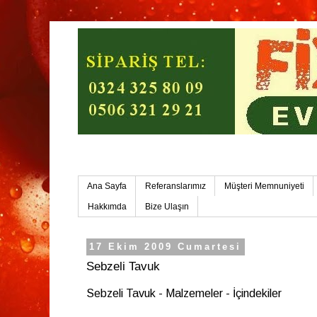
Mersin Ev Yemekleri-Mersin Toplu Yemek
Ana Sayfa
Referanslarımız
Müşteri Memnuniyeti
Hakkımda
Bize Ulaşın
17 Ekim 2009 Cumartesi
Sebzeli Tavuk
Sebzeli Tavuk - Malzemeler - İçindekiler