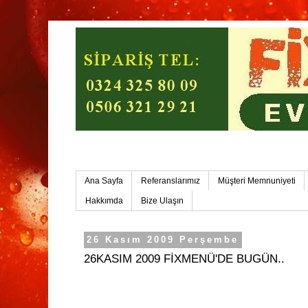
Mersin Ev Yemekleri-Mersin Toplu Yemek
Ana Sayfa
Referanslarımız
Müşteri Memnuniyeti
Hakkımda
Bize Ulaşın
26 Kasım 2009 Perşembe
26KASIM 2009 FİXMENÜ'DE BUGÜN..