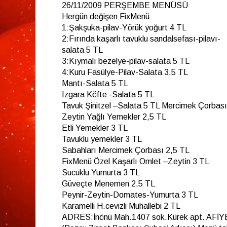
26/11/2009 PERŞEMBE MENÜSÜ
Hergün değişen FixMenü
1:Şakşuka-pilav-Yörük yoğurt 4 TL
2:Fırında kaşarlı tavuklu sandalsefası-pilavı-
salata 5 TL
3:Kıymalı bezelye-pilav-salata 5 TL
4:Kuru Fasülye-Pilav-Salata 3,5 TL
Mantı-Salata 5 TL
Izgara Köfte -Salata 5 TL
Tavuk Şinitzel –Salata 5 TL Mercimek Çorbası
Zeytin Yağlı Yemekler 2,5 TL
Etli Yemekler 3 TL
Tavuklu yemekler 3 TL
Sabahları Mercimek Çorbası 2,5 TL
FixMenü Özel Kaşarlı Omlet –Zeytin 3 TL
Sucuklu Yumurta 3 TL
Güveçte Menemen 2,5 TL
Peynir-Zeytin-Domates-Yumurta 3 TL
Karamelli H.cevizli Muhallebi 2 TL
ADRES:İnönü Mah.1407 sok.Kürek apt. AF