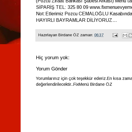
(Pozcu Ziraat Bankası Şubesi Arkası) Menü taki
SİPARİŞ TEL: 325 80 09 www.fixmenuevyeme
Not:Etlerimiz Pozcu CEMALOĞLU Kasabınd
HAYIRLI BAYRAMLAR DİLİYORUZ…
Hazırlayan
Birdane ÖZ
zaman:
06:37
Hiç yorum yok:
Yorum Gönder
Yorumlarınız için çok teşekkür ederiz.En kısa zam
değerlendirilecektir..FixMenü Birdane ÖZ