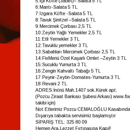
5:İçli Köfte (3adet)– Salata 5 TL
6:Mantı-Salata 5 TL
7:Izgara Köfte -Salata 5 TL
8:Tavuk Şinitzel –Salata 5 TL
9:Mercimek Çorbası 2,5 TL
10:Zeytin Yağlı Yemekler 2,5 TL
11:Etli Yemekler 3 TL
12:Tavuklu yemekler 3 TL
13:Sabahları Mercimek Çorbası 2,5 TL
14:FixMenü Özel Kaşarlı Omlet –Zeytin 3 TL
15:Sucuklu Yumurta 3 TL
16:Zengin Kahvaltı Tabağı 5 TL
17:Peynir-Zeytin-Domates-Yumurta 3 TL
18:Revani 2 TL
ADRES:İnönü Mah.1407 sok.Kürek apt.
(Pozcu Ziraat Bankası Şubesi Arkası) www.f
takibi için)
Not:Etlerimiz Pozcu CEMALOĞLU Kasabından
Dışarıya tabakta servisimiz başlamıştır
SİPARİŞ TEL: 325 80 09
Hemen Ara,Lezzet Fırtınasına Kapıl!