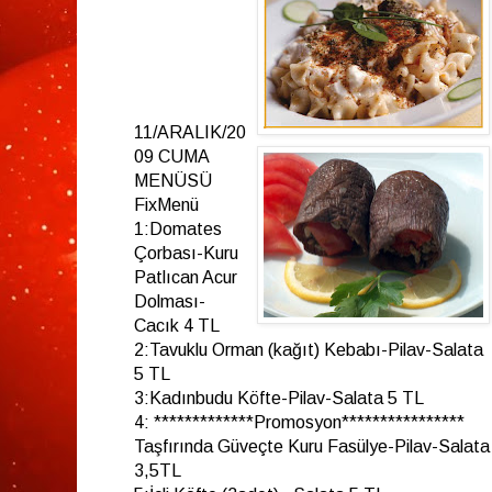
11/ARALIK/20
09 CUMA
MENÜSÜ
FixMenü
1:Domates
Çorbası-Kuru
Patlıcan Acur
Dolması-
Cacık 4 TL
2:Tavuklu Orman (kağıt) Kebabı-Pilav-Salata
5 TL
3:Kadınbudu Köfte-Pilav-Salata 5 TL
4: *************Promosyon****************
Taşfırında Güveçte Kuru Fasülye-Pilav-Salata
3,5TL