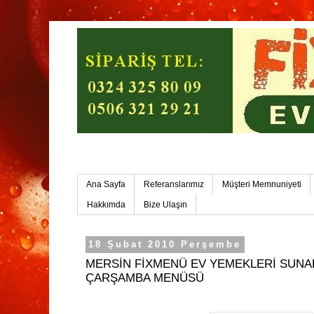
Mersin Ev Yemekleri-Mersin Toplu Yemek
Ana Sayfa
Referanslarımız
Müşteri Memnuniyeti
Hakkımda
Bize Ulaşın
18 Şubat 2010 Perşembe
MERSİN FİXMENÜ EV YEMEKLERİ SUNAR
ÇARŞAMBA MENÜSÜ