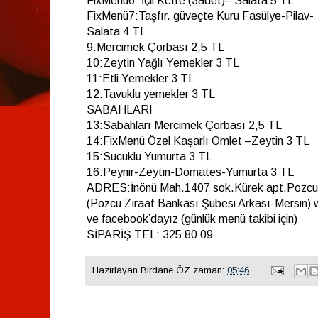
FixMenü6: İçli Köfte (3adet)– Salata 5 TL
FixMenü7:Taşfır. güveçte Kuru Fasülye-Pilav-
Salata 4 TL
9:Mercimek Çorbası 2,5 TL
10:Zeytin Yağlı Yemekler 3 TL
11:Etli Yemekler 3 TL
12:Tavuklu yemekler 3 TL
SABAHLARI
13:Sabahları Mercimek Çorbası 2,5 TL
14:FixMenü Özel Kaşarlı Omlet –Zeytin 3 TL
15:Sucuklu Yumurta 3 TL
16:Peynir-Zeytin-Domates-Yumurta 3 TL
ADRES:İnönü Mah.1407 sok.Kürek apt.Pozcu
(Pozcu Ziraat Bankası Şubesi Arkası-Mersin
ve facebook’dayız (günlük menü takibi için)
SİPARİŞ TEL: 325 80 09
Hazırlayan
Birdane ÖZ
zaman:
05:46