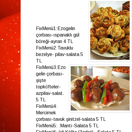
FixMenü1:Ezogelin
çorbası-ıspanaklı gül
böreği-ayran 4 TL
FixMenü2:Tavuklu
bezelye- pilav-salata 5
TL
FixMenü3:Ezo
gelin çorbası-
şişte
topköfteler-
azpilav-salat.
5 TL
FixMenü4:
Mercimek
çorbası-tavuk şinitzel-salata 5 TL
FixMenü5: :Mantı-Salata 5 TL