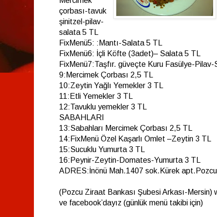
Mercimek
çorbası-tavuk
şinitzel-pilav-
salata 5 TL
FixMenü5: :Mantı-Salata 5 TL
FixMenü6: İçli Köfte (3adet)– Salata 5 TL
FixMenü7:Taşfır. güveçte Kuru Fasülye-Pilav-
9:Mercimek Çorbası 2,5 TL
10:Zeytin Yağlı Yemekler 3 TL
11:Etli Yemekler 3 TL
12:Tavuklu yemekler 3 TL
SABAHLARI
13:Sabahları Mercimek Çorbası 2,5 TL
14:FixMenü Özel Kaşarlı Omlet –Zeytin 3 TL
15:Sucuklu Yumurta 3 TL
16:Peynir-Zeytin-Domates-Yumurta 3 TL
ADRES:İnönü Mah.1407 sok.Kürek apt.Pozcu
(Pozcu Ziraat Bankası Şubesi Arkası-Mersin
ve facebook’dayız (günlük menü takibi için)