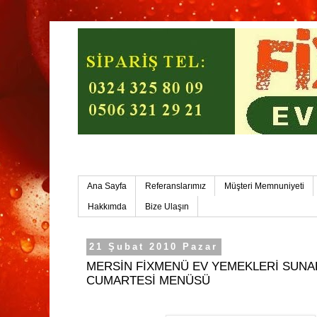
Mersin Ev Yemekleri-Mersin Toplu Yemek
Ana Sayfa
Referanslarımız
Müşteri Memnuniyeti
Hakkımda
Bize Ulaşın
21 Şubat 2010 Pazar
MERSİN FİXMENÜ EV YEMEKLERİ SUNAR
CUMARTESİ MENÜSÜ