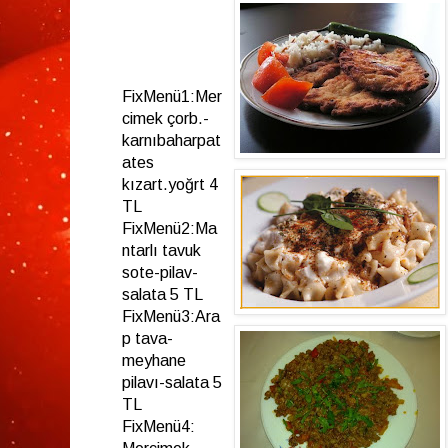
FixMenü1:Mer
cimek çorb.-
karnıbaharpat
ates
kızart.yoğrt 4
TL
FixMenü2:Ma
ntarlı tavuk
sote-pilav-
salata 5 TL
FixMenü3:Ara
p tava-
meyhane
pilavı-salata 5
TL
FixMenü4: