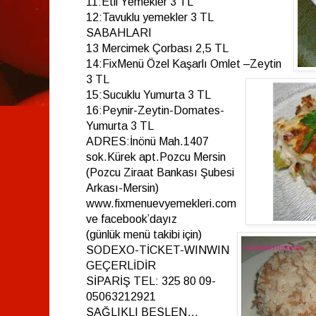
11:Etli Yemekler 3 TL
12:Tavuklu yemekler 3 TL
SABAHLARI
13 Mercimek Çorbası 2,5 TL
14:FixMenü Özel Kaşarlı Omlet –Zeytin
3 TL
15:Sucuklu Yumurta 3 TL
16:Peynir-Zeytin-Domates-
Yumurta 3 TL
ADRES:İnönü Mah.1407
sok.Kürek apt.Pozcu Mersin
(Pozcu Ziraat Bankası Şubesi
Arkası-Mersin)
www.fixmenuevyemekleri.com
ve facebook’dayız
(günlük menü takibi için)
SODEXO-TİCKET-WINWIN
GEÇERLİDİR
SİPARİŞ TEL: 325 80 09-
05063212921
SAĞLIKLI BESLEN…