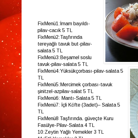
FixMenü1:İmam bayıldı-
pilav-cacık 5 TL
FixMenü2:Taşfırında
tereyağlı tavuk but-pilav-
salata 5 TL
FixMenü3:Beşamel soslu
tavuk-pilav-salata 5 TL
FixMenü4:Yüksükçorbası-pilav-salata 5
TL
FixMenü5:Mercimek çorbası-tavuk
şinitzel-azpilav-salat 5 TL
FixMenü6: Mantı-Salata 5 TL
FixMenü7: İçli Köfte (3adet)– Salata 5
TL
FixMenü8 Taşfırında. güveçte Kuru
Fasülye-Pilav-Salata 4 TL
10:Zeytin Yağlı Yemekler 3 TL