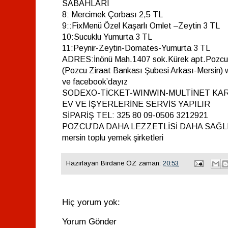
SABAHLARI
8: Mercimek Çorbası 2,5 TL
9::FixMenü Özel Kaşarlı Omlet –Zeytin 3 TL
10:Sucuklu Yumurta 3 TL
11:Peynir-Zeytin-Domates-Yumurta 3 TL
ADRES:İnönü Mah.1407 sok.Kürek apt.Pozcu
(Pozcu Ziraat Bankası Şubesi Arkası-Mersin
ve facebook’dayız
SODEXO-TİCKET-WINWIN-MULTİNET KAR
EV VE İŞYERLERİNE SERVİS YAPILIR
SİPARİŞ TEL: 325 80 09-0506 3212921
POZCU’DA DAHA LEZZETLİSİ DAHA SAĞLI
mersin toplu yemek şirketleri
Hazırlayan
Birdane ÖZ
zaman:
20:53
Hiç yorum yok:
Yorum Gönder