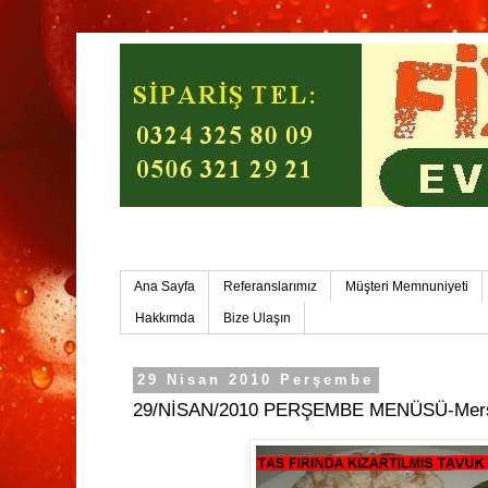
Mersin Ev Yemekleri-Mersin Toplu Yemek
Ana Sayfa
Referanslarımız
Müşteri Memnuniyeti
Hakkımda
Bize Ulaşın
29 Nisan 2010 Perşembe
29/NİSAN/2010 PERŞEMBE MENÜSÜ-Mersi