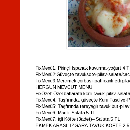
FixMenü1: Pirinçli Ispanak kavurma-yoğurt 4 T
FixMenü2:Güveçte tavuksote-pilav-salata/cac
FixMenü3:Mercimek çorbası-patlıcanlı etli pila
HERGÜN MEVCUT MENÜ
FixÖzel: Özel baharatlı körili tavuk-pilav-sala
FixMenü4: Taşfırında. güveçte Kuru Fasülye-P
FixMenü5: Taşfırında tereyağlı tavuk but-pilav
FixMenü6: Mantı-Salata 5 TL
FixMenü7: İçli Köfte (3adet)– Salata 5 TL
EKMEK ARASI: IZGARA TAVUK KÖFTE 2.5