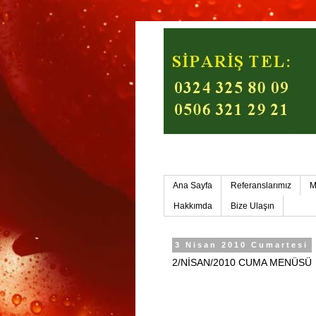
Mersin Ev Yemekleri-Mers
Ana Sayfa
Referanslarımız
M
Hakkımda
Bize Ulaşın
3 Nisan 2010 Cumartesi
2/NİSAN/2010 CUMA MENÜSÜ