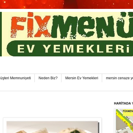
in Toplu Yemek Pozcu FixMenü Ev Yemekleri Pozcu-Yen
üşteri Memnuniyeti
Neden Biz?
Mersin Ev Yemekleri
mersin cenaze y
HARİTADA 