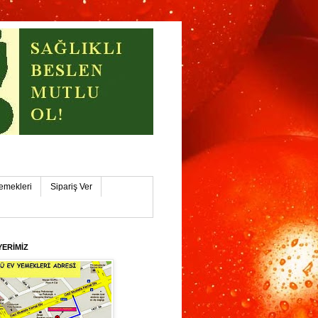
işehİR
emekleri
Sipariş Ver
YERİMİZ