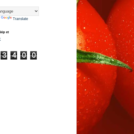
y
Translate
kip et
K
3
4
0
0