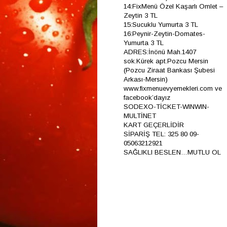
14:FixMenü Özel Kaşarlı Omlet –
Zeytin 3 TL
15:Sucuklu Yumurta 3 TL
16:Peynir-Zeytin-Domates-
Yumurta 3 TL
ADRES:İnönü Mah.1407
sok.Kürek apt.Pozcu Mersin
(Pozcu Ziraat Bankası Şubesi
Arkası-Mersin)
www.fixmenuevyemekleri.com ve
facebook’dayız
SODEXO-TİCKET-WINWIN-
MULTİNET
KART GEÇERLİDİR
SİPARİŞ TEL: 325 80 09-
05063212921
SAĞLIKLI BESLEN…MUTLU OL