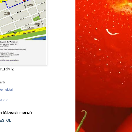
YERİMİZ
rtı
Yemekleri
şturun
LİĞİ-SMS İLE MENÜ
ESİ OL