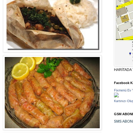
HARİTADA 
Facebook Ka
Fixmenü Ev 
Kartınızı Olu
GSM ABONE
SMS ABON