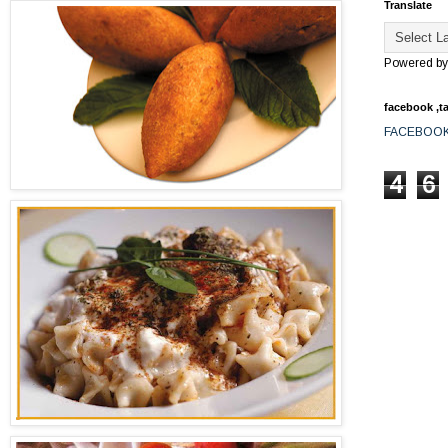
Translate
Powered b
facebook ,ta
FACEBOO
4
6