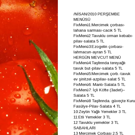
/NİSAN/2010 PERŞEMBE
MENÜSÜ
FixMenü1:Mercimek çorbası-
lahana sarması-cacık 5 TL
FixMenü2:Tavuklu orman kebabı-
pilav-salata 5 TL
FixMenü3:Ezogelin çorbası-
lahmacun-ayran 5 TL
HERGÜN MEVCUT MENÜ
FixMenü4:Taşfırında tereyağlı
tavuk but-pilav-salata 5 TL
FixMenü5:Mercimek çorb.-tavuk
ev şinitzel-azpilav-salat 5 TL
FixMenü6: Mantı-Salata 5 TL
FixMenü7: İçli Köfte (3adet)–
Salata 5 TL
FixMenü8 Taşfırında. güveçte Kuru
Fasülye-Pilav-Salata 4 TL
10:Zeytin Yağlı Yemekler 3 TL
11:Etli Yemekler 3 TL
12:Tavuklu yemekler 3 TL
SABAHLARI
13 Mercimek Çorbası 2,5 TL