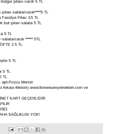
bulgur pilavı-cacık 5 TL
k-pilav-salata/cacık****5 TL
u Fasülye-Pilav 3,5 TL
uk but-pilav-salata 5 TL
ta 5 TL
-salata/cacık ***** 5TL
ÖFTE 2.5 TL
ytin 5 TL
a 5 TL
2 TL
 apt.Pozcu Mersin
si Arkası-Mersin) www.fixmenuevyemekleri.com ve
İNET KART GEÇERLİDİR
PILIR
2921
HA SAĞLIKLISI YOK!