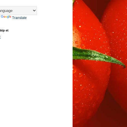
y
Translate
kip et
K