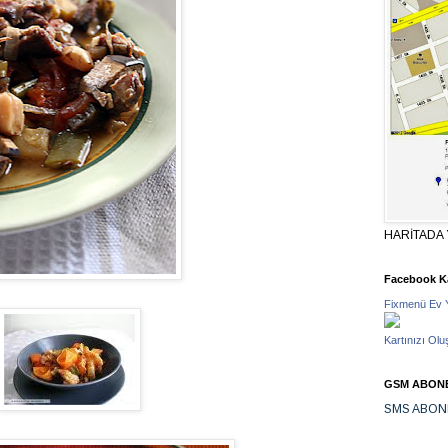
HARİTADA 
Facebook Ka
Fixmenü Ev 
Kartınızı Olu
GSM ABONE
SMS ABON