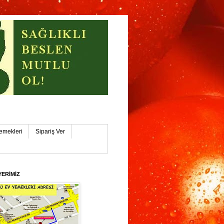
işehİR
emekleri
Sipariş Ver
YERİMİZ