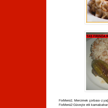
FixMenü1: Mercimek çorbası-z.yağ
FixMenü2:Güveçte etli karnabahar