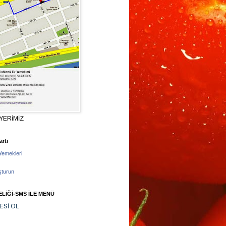
YERİMİZ
rtı
Yemekleri
şturun
LİĞİ-SMS İLE MENÜ
ESİ OL