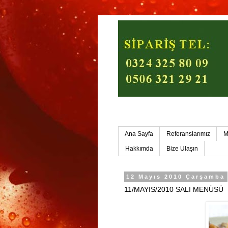
Mersin Ev Yemekleri-Mers
Ana Sayfa
Referanslarımız
M
Hakkımda
Bize Ulaşın
12 Mayıs 2010 Çarşamba
11/MAYIS/2010 SALI MENÜSÜ