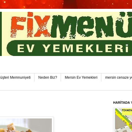
in Toplu Yemek Pozcu FixMenü Ev Yemekleri Pozcu-Yen
üşteri Memnuniyeti
Neden Biz?
Mersin Ev Yemekleri
mersin cenaze y
HARİTADA 