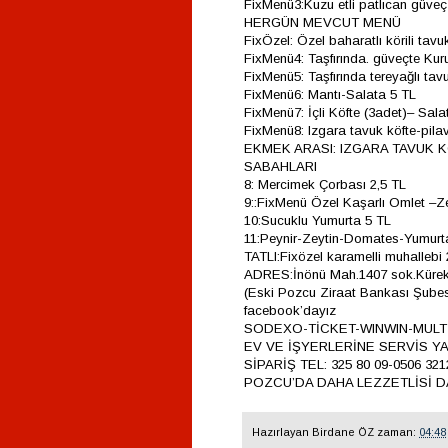
FixMenü3:Kuzu etli patlıcan güveç-
HERGÜN MEVCUT MENÜ
FixÖzel: Özel baharatlı körili tavu
FixMenü4: Taşfırında. güveçte Kur
FixMenü5: Taşfırında tereyağlı tav
FixMenü6: Mantı-Salata 5 TL
FixMenü7: İçli Köfte (3adet)– Sala
FixMenü8: Izgara tavuk köfte-pilav
EKMEK ARASI: IZGARA TAVUK K
SABAHLARI
8: Mercimek Çorbası 2,5 TL
9::FixMenü Özel Kaşarlı Omlet –Ze
10:Sucuklu Yumurta 5 TL
11:Peynir-Zeytin-Domates-Yumurt
TATLI:Fixözel karamelli muhallebi 
ADRES:İnönü Mah.1407 sok.Kürek
(Eski Pozcu Ziraat Bankası Şube
facebook’dayız
SODEXO-TİCKET-WINWIN-MULT
EV VE İŞYERLERİNE SERVİS YA
SİPARİŞ TEL: 325 80 09-0506 321
POZCU’DA DAHA LEZZETLİSİ DA
Hazırlayan
Birdane ÖZ
zaman:
04:48