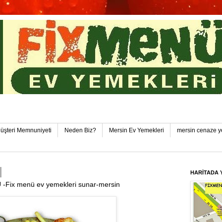
in Toplu Yemek Pozcu FixMenü Ev Yemekleri Pozcu-Yen
üşteri Memnuniyeti
Neden Biz?
Mersin Ev Yemekleri
mersin cenaze y
HARİTADA 
Fix menü ev yemekleri sunar-mersin