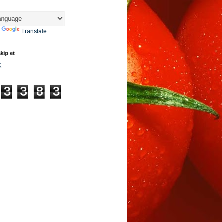
y
Translate
kip et
K
3
3
8
3