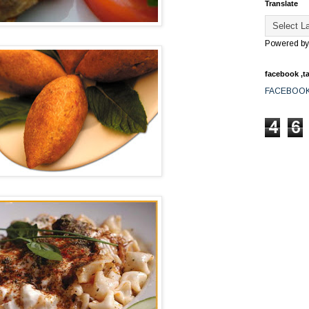
Translate
Powered b
facebook ,ta
FACEBOO
4
6