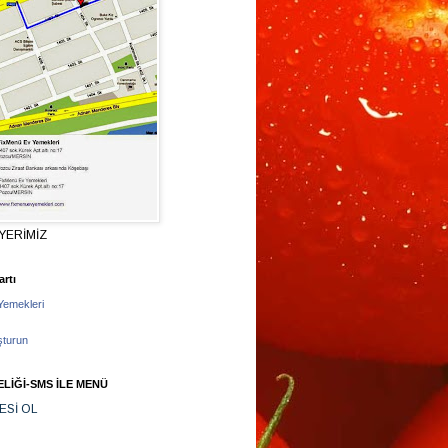
YERİMİZ
rtı
Yemekleri
şturun
LİĞİ-SMS İLE MENÜ
ESİ OL