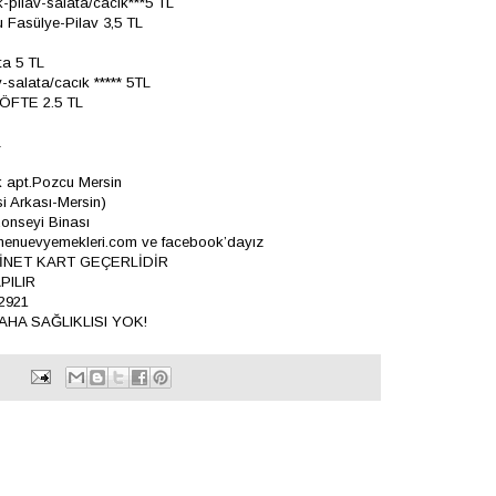
k-pilav-salata/cacık***5 TL
u Fasülye-Pilav 3,5 TL
ta 5 TL
-salata/cacık ***** 5TL
ÖFTE 2.5 TL
L
 apt.Pozcu Mersin
i Arkası-Mersin)
Konseyi Binası
xmenuevyemekleri.com ve facebook’dayız
İNET KART GEÇERLİDİR
PILIR
2921
HA SAĞLIKLISI YOK!