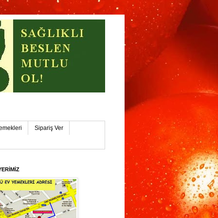
işehİR
emekleri
Sipariş Ver
YERİMİZ