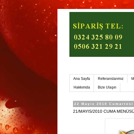
Mersin Ev Yemekleri-Mers
Ana Sayfa
Referanslarımız
M
Hakkımda
Bize Ulaşın
22 Mayıs 2010 Cumartesi
21/MAYIS/2010 CUMA MENÜSÜ -