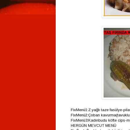
FixMenü1:Z.yağlı taze fasülye-pil
FixMenü2:Çoban kavurma(tavuklu)
FixMenü3:Kadınbudu köfte cips-m
HERGÜN MEVCUT MENÜ