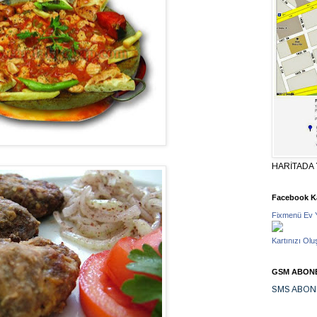
HARİTADA 
Facebook Ka
Fixmenü Ev 
Kartınızı Olu
GSM ABONE
SMS ABON