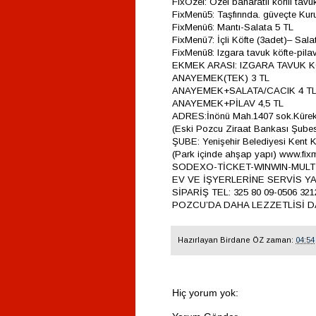
FixÖzel: Özel baharatlı körili tavu
FixMenü5: Taşfırında. güveçte Kur
FixMenü6: Mantı-Salata 5 TL
FixMenü7: İçli Köfte (3adet)– Sala
FixMenü8: Izgara tavuk köfte-pilav
EKMEK ARASI: IZGARA TAVUK K
ANAYEMEK(TEK) 3 TL
ANAYEMEK+SALATA/CACIK 4 T
ANAYEMEK+PİLAV 4,5 TL
ADRES:İnönü Mah.1407 sok.Kürek
(Eski Pozcu Ziraat Bankası Şubes
ŞUBE: Yenişehir Belediyesi Kent 
(Park içinde ahşap yapı) www.fi
SODEXO-TİCKET-WINWIN-MULT
EV VE İŞYERLERİNE SERVİS YA
SİPARİŞ TEL: 325 80 09-0506 321
POZCU’DA DAHA LEZZETLİSİ DA
Hazırlayan
Birdane ÖZ
zaman:
04:54
Hiç yorum yok: