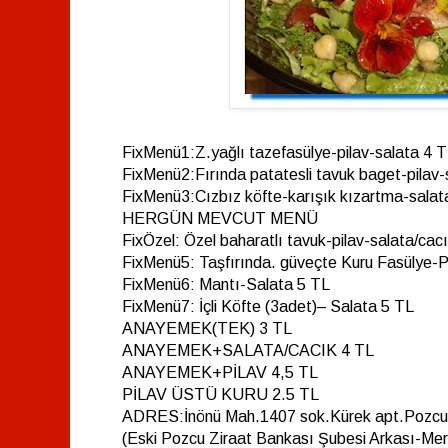
FixMenü1:Z.yağlı tazefasülye-pilav-salata 4 
FixMenü2:Fırında patatesli tavuk baget-pilav
FixMenü3:Cızbız köfte-karışık kızartma-salat
HERGÜN MEVCUT MENÜ
FixÖzel: Özel baharatlı tavuk-pilav-salata/cacı
FixMenü5: Taşfırında. güveçte Kuru Fasülye-P
FixMenü6: Mantı-Salata 5 TL
FixMenü7: İçli Köfte (3adet)– Salata 5 TL
ANAYEMEK(TEK) 3 TL
ANAYEMEK+SALATA/CACIK 4 TL
ANAYEMEK+PİLAV 4,5 TL
PİLAV ÜSTÜ KURU 2.5 TL
ADRES:İnönü Mah.1407 sok.Kürek apt.Pozcu
(Eski Pozcu Ziraat Bankası Şubesi Arkası-Mer