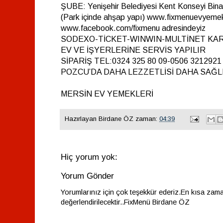
ŞUBE: Yenişehir Belediyesi Kent Konseyi Bina
(Park içinde ahşap yapı) www.fixmenuevyemek
www.facebook.com/fixmenu adresindeyiz
SODEXO-TİCKET-WINWIN-MULTİNET KAR
EV VE İŞYERLERİNE SERVİS YAPILIR
SİPARİŞ TEL:0324 325 80 09-0506 3212921
POZCU’DA DAHA LEZZETLİSİ DAHA SAĞLI
MERSİN EV YEMEKLERİ
Hazırlayan
Birdane ÖZ
zaman:
04:39
Hiç yorum yok:
Yorum Gönder
Yorumlarınız için çok teşekkür ederiz.En kısa zam
değerlendirilecektir..FixMenü Birdane ÖZ