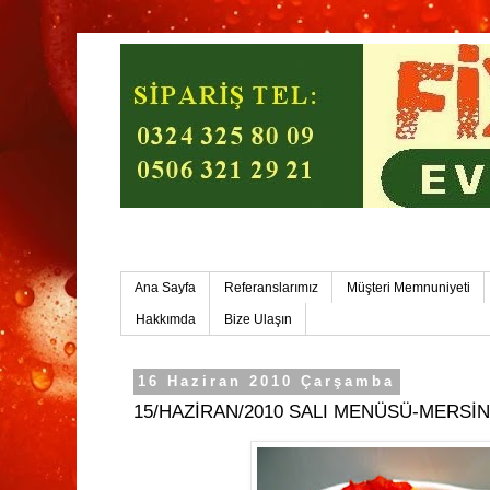
Mersin Ev Yemekleri-Mersin Toplu Yemek
Ana Sayfa
Referanslarımız
Müşteri Memnuniyeti
Hakkımda
Bize Ulaşın
16 Haziran 2010 Çarşamba
15/HAZİRAN/2010 SALI MENÜSÜ-MERSİ