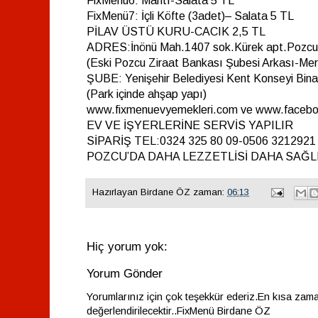
FixMenü6: Mantı-Salata 5 TL
FixMenü7: İçli Köfte (3adet)– Salata 5 TL
PİLAV ÜSTÜ KURU-CACIK 2,5 TL
ADRES:İnönü Mah.1407 sok.Kürek apt.Pozcu
(Eski Pozcu Ziraat Bankası Şubesi Arkası-Mer
ŞUBE: Yenişehir Belediyesi Kent Konseyi Bina
(Park içinde ahşap yapı)
www.fixmenuevyemekleri.com ve www.facebo
EV VE İŞYERLERİNE SERVİS YAPILIR
SİPARİŞ TEL:0324 325 80 09-0506 3212921
POZCU’DA DAHA LEZZETLİSİ DAHA SAĞLI
Hazırlayan
Birdane ÖZ
zaman:
06:13
Hiç yorum yok:
Yorum Gönder
Yorumlarınız için çok teşekkür ederiz.En kısa zam
değerlendirilecektir..FixMenü Birdane ÖZ