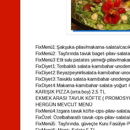
FixMenü1:Şakşuka-pilav/makarna-salata/cacı
FixMenü2: Taşfırında tavuk baget-pilav-salata
FixMenü3:Etli sulu patates yemeği-pilav/maka
FixDiyet1:Tonbalıklı salata-karnıbahar-unod
FixDiyet2:Beyazpeynirlisalata-karnıbahar-u
FixDiyet3:Tavuklu salata-karnıbahar-unoden
FixDiyet4:Makarna-karnıbahar-salata-yoğurt 
KARIŞIK PİZZA (orta boy) 2,5 TL
EKMEK ARASI TAVUK KÖFTE ( PROMOSYO
HERGÜN MEVCUT MENÜ
FixMenü4:Izgara tavuk köfte-cips-pilav-salata
FixÖzel: Özelbaharatlı tavuk-cips-pilav-salata
FixMenü5: Taşfırında. güveçte Kuru Fasülye-P