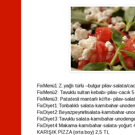
FixMenü1:Z.yağlı türlü –bulgur pilav-salata/ca
FixMenü2: Tavuklu sultan kebabı-pilav-cacık 
FixMenü3: Patatesli mantarlı köfte- pilav-sala
FixDiyet1:Tonbalıklı salata-karnıbahar-unod
FixDiyet2:Beyazpeynirlisalata-karnıbahar-u
FixDiyet3:Tavuklu salata-karnıbahar-unoden
FixDiyet4:Makarna-karnıbahar-salata-yoğurt 
KARIŞIK PİZZA (orta boy) 2,5 TL