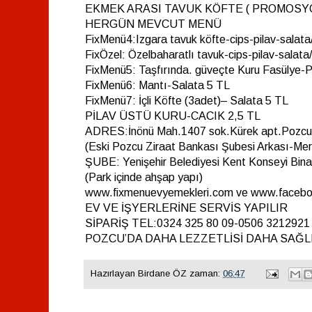
EKMEK ARASI TAVUK KÖFTE ( PROMOSYO
HERGÜN MEVCUT MENÜ
FixMenü4:Izgara tavuk köfte-cips-pilav-salata
FixÖzel: Özelbaharatlı tavuk-cips-pilav-salata
FixMenü5: Taşfırında. güveçte Kuru Fasülye-P
FixMenü6: Mantı-Salata 5 TL
FixMenü7: İçli Köfte (3adet)– Salata 5 TL
PİLAV ÜSTÜ KURU-CACIK 2,5 TL
ADRES:İnönü Mah.1407 sok.Kürek apt.Pozcu
(Eski Pozcu Ziraat Bankası Şubesi Arkası-Mer
ŞUBE: Yenişehir Belediyesi Kent Konseyi Bina
(Park içinde ahşap yapı)
www.fixmenuevyemekleri.com ve www.facebo
EV VE İŞYERLERİNE SERVİS YAPILIR
SİPARİŞ TEL:0324 325 80 09-0506 3212921
POZCU’DA DAHA LEZZETLİSİ DAHA SAĞLI
Hazırlayan
Birdane ÖZ
zaman:
06:47