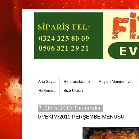
Mersin Ev Yemekleri-Mersin Toplu Yemek
Ana Sayfa
Referanslarımız
Müşteri Memnuniyeti
Hakkımda
Bize Ulaşın
7 Ekim 2010 Perşembe
07/EKİM/2010 PERŞEMBE MENÜSÜ