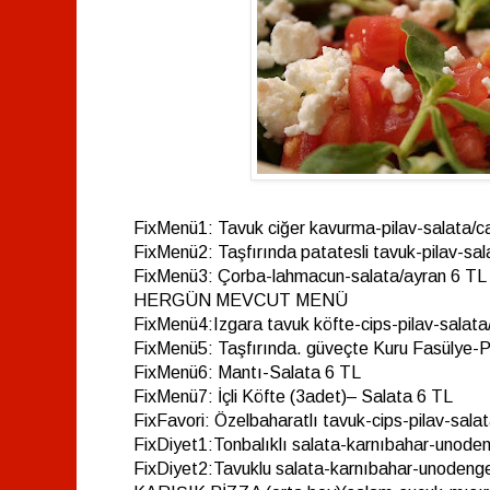
FixMenü1: Tavuk ciğer kavurma-pilav-salata/c
FixMenü2: Taşfırında patatesli tavuk-pilav-sal
FixMenü3: Çorba-lahmacun-salata/ayran 6 TL
HERGÜN MEVCUT MENÜ
FixMenü4:Izgara tavuk köfte-cips-pilav-salata
FixMenü5: Taşfırında. güveçte Kuru Fasülye-P
FixMenü6: Mantı-Salata 6 TL
FixMenü7: İçli Köfte (3adet)– Salata 6 TL
FixFavori: Özelbaharatlı tavuk-cips-pilav-sala
FixDiyet1:Tonbalıklı salata-karnıbahar-unod
FixDiyet2:Tavuklu salata-karnıbahar-unoden