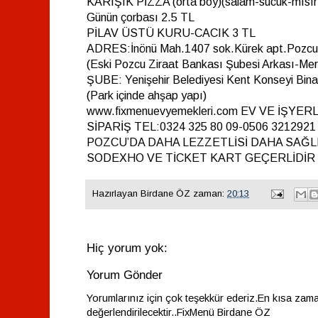
KARIŞIK PİZZA (orta boy)(salam-sucuk-mısır
Günün çorbası 2.5 TL
PİLAV ÜSTÜ KURU-CACIK 3 TL
ADRES:İnönü Mah.1407 sok.Kürek apt.Pozcu
(Eski Pozcu Ziraat Bankası Şubesi Arkası-Mer
ŞUBE: Yenişehir Belediyesi Kent Konseyi Bina
(Park içinde ahşap yapı)
www.fixmenuevyemekleri.com EV VE İŞYE
SİPARİŞ TEL:0324 325 80 09-0506 3212921
POZCU’DA DAHA LEZZETLİSİ DAHA SAĞLI
SODEXHO VE TİCKET KART GEÇERLİDİR
Hazırlayan
Birdane ÖZ
zaman:
20:13
Hiç yorum yok:
Yorum Gönder
Yorumlarınız için çok teşekkür ederiz.En kısa zam
değerlendirilecektir..FixMenü Birdane ÖZ