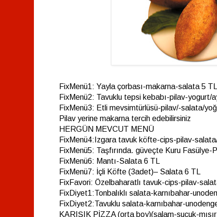
FixMenü1: Yayla çorbası-makarna-salata 5 T
FixMenü2: Tavuklu tepsi kebabı-pilav-yogurt/a
FixMenü3: Etli mevsimtürlüsü-pilav/-salata/yoğ
Pilav yerine makarna tercih edebilirsiniz
HERGÜN MEVCUT MENÜ
FixMenü4:Izgara tavuk köfte-cips-pilav-salata
FixMenü5: Taşfırında. güveçte Kuru Fasülye-P
FixMenü6: Mantı-Salata 6 TL
FixMenü7: İçli Köfte (3adet)– Salata 6 TL
FixFavori: Özelbaharatlı tavuk-cips-pilav-sala
FixDiyet1:Tonbalıklı salata-karnıbahar-unod
FixDiyet2:Tavuklu salata-karnıbahar-unoden
KARIŞIK PİZZA (orta boy)(salam-sucuk-mısır