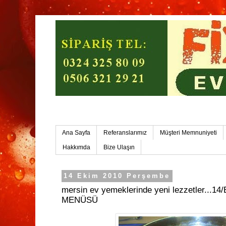
Mersin Ev Yemekleri-Mersin Toplu Yemek
Ana Sayfa
Referanslarımız
Müşteri Memnuniyeti
Hakkımda
Bize Ulaşın
14 Ekim 2010 Perşembe
mersin ev yemeklerinde yeni lezzetler..
MENÜSÜ