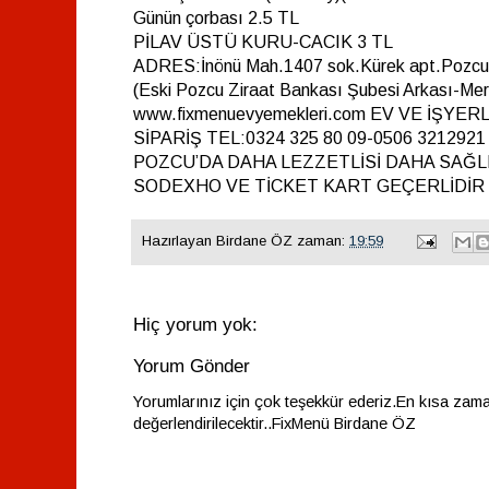
Günün çorbası 2.5 TL
PİLAV ÜSTÜ KURU-CACIK 3 TL
ADRES:İnönü Mah.1407 sok.Kürek apt.Pozcu
(Eski Pozcu Ziraat Bankası Şubesi Arkası-Mer
www.fixmenuevyemekleri.com EV VE İŞYE
SİPARİŞ TEL:0324 325 80 09-0506 3212921
POZCU’DA DAHA LEZZETLİSİ DAHA SAĞLI
SODEXHO VE TİCKET KART GEÇERLİDİR
Hazırlayan
Birdane ÖZ
zaman:
19:59
Hiç yorum yok:
Yorum Gönder
Yorumlarınız için çok teşekkür ederiz.En kısa zam
değerlendirilecektir..FixMenü Birdane ÖZ