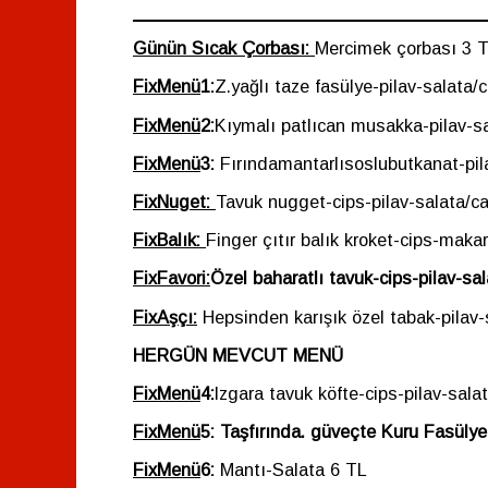
Günün Sıcak Çorbası:
Mercimek çorbası
3 
FixMenü
1:
Z.yağlı taze fasülye-pilav-salata/
FixMenü
2:
Kıymalı patlıcan musakka-pilav-sa
FixMenü
3:
Fırındamantarlısoslubutkanat-pil
FixNuget:
Tavuk nugget-cips-pilav-salata/ca
FixBalık:
Finger çıtır balık kroket-cips-maka
FixFavori:
Özel baharatlı tavuk-cips-pilav-sa
FixAşçı:
Hepsinden karışık özel tabak-pilav-
HERGÜN MEVCUT MENÜ
FixMenü
4:
Izgara tavuk köfte-cips-pilav-sala
FixMenü
5: Taşfırında. güveçte Kuru Fasülye
FixMenü
6:
Mantı-Salata
6 TL