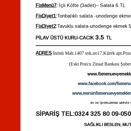
FixMenü7
:
İçli Köfte (3adet)– Salata
6 TL
FixDiyet1
:
Tonbalıklı salata -unodenge ekme
FixDiyet2
:
Tavuklu
salata-unodenge ekmek
3.5
PİLAV ÜSTÜ KURU-CACIK
TL
ADRES
:
İnönü Mah.1407 sok.no17.Kürek apt.Poz
(Eski Pozcu Ziraat Bankası Şubes
www.fixmenuevyemekle
www.facebook.com/fixmenu
www.mersinfixmenuevyemekler
ev ve işyerlerine servis 
SİPARİŞ TEL:0324 325 80 09-05
SAĞLIKLI BESLEN, MUT