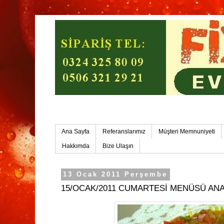
Mersin Ev Yemekleri-Mersin Toplu Yemek
Ana Sayfa
Referanslarımız
Müşteri Memnuniyeti
Hakkımda
Bize Ulaşın
13 Ocak 2011 Perşembe
15/OCAK/2011 CUMARTESİ MENÜSÜ AN