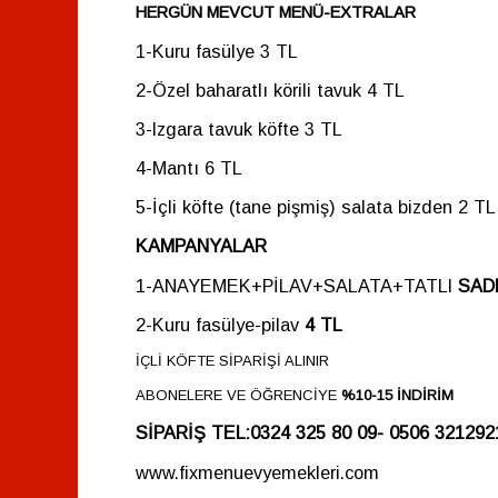
HERGÜN MEVCUT MENÜ-EXTRALAR
1-Kuru fasülye
3 TL
2-Özel baharatlı körili tavuk
4 TL
3-Izgara tavuk köfte
3 TL
4-Mantı
6 TL
5-İçli köfte (tane pişmiş) salata bizden
2 TL
KAMPANYALAR
1-ANAYEMEK+PİLAV+SALATA+TATLI
SAD
2-Kuru fasülye-pilav
4 TL
İÇLİ KÖFTE SİPARİŞİ ALINIR
ABONELERE VE ÖĞRENCİYE
%10-15 İNDİRİM
SİPARİŞ TEL:0324 325 80 09- 0506 321292
www.fixmenuevyemekleri.com