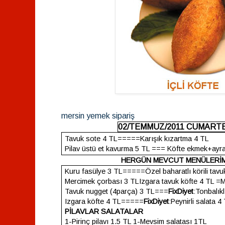
mersin yemek sipariş
02/TEMMUZ/2011 CUMART
Tavuk sote 4 TL=====Karışık kızartma 4 TL
Pilav üstü et kavurma 5 TL === Köfte ekmek+ayr
HERGÜN MEVCUT MENÜLERİ
Kuru fasülye 3 TL=====Özel baharatlı körili tavu
Mercimek çorbası 3 TLIzgara tavuk köfte 4 TL =M
Tavuk nugget (4parça) 3 TL===
FixDiyet
:Tonbalıkl
Izgara köfte 4 TL=====
FixDiyet
:Peynirli salata 4
PİLAVLAR
SALATALAR
1-Pirinç pilavı 1.5 TL 1-Mevsim salatası 1TL