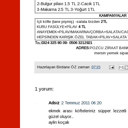
2-Bulgur pilavı 1.5 TL 2-Cacık 1TL
3-Makarna 2.5 TL 3-Yoğurt 1TL
KAMPANYALAR
İçli köfte (tane pişmiş) -salata bizden
2TL
KURU FASÜLYE+PİLAV
4 TL
ANAYEMEK+PİLAV/MAKARNA/ÇORBA+SALATA/CA
HEPSİNDEN KARIŞIK ÖZEL TABAK+PİLAV+SALATA
Tel:0324 325 80 09- 0506 3212921
ADRES
:POZCU ZİRAAT BANK
mersin yemek sipar
Hazırlayan
Birdane ÖZ
zaman:
07:15
1 yorum:
Adsız
2 Temmuz 2011 06:20
ekmek arası köfteleriniz süpper lezzetli 
güzel oluyor..
aylin koçak