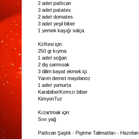
2 adet patlıcan
3 adet patates
2 adet domates
3 adet yeşil biber
1 yemek kaşığı salça
Köftesi için:
250 gr kıyma
1 adet soğan
2 diş sarmısak
3 dilim bayat ekmek içi
Yarım demet maydanoz
1 adet yumurta
KarabiberKırmızı biber
KimyonTuz
Kızartmak için:
Sıvı yağ
Patlıcan Şaşlık - Pişirme Talimatları - Hazırlanı