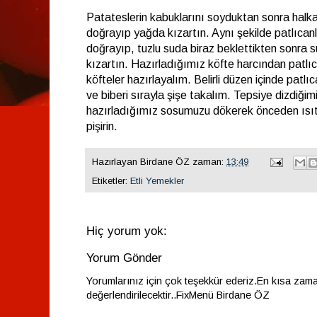
Patateslerin kabuklarını soyduktan sonra halka
doğrayıp yağda kızartın. Aynı şekilde patlıcanl
doğrayıp, tuzlu suda biraz beklettikten sonra s
kızartın. Hazırladığımız köfte harcından patl
köfteler hazırlayalım. Belirli düzen içinde patlı
ve biberi sırayla şişe takalım. Tepsiye dizdiğimi
hazırladığımız sosumuzu dökerek önceden ısıtı
pişirin.
Hazırlayan
Birdane ÖZ
zaman:
13:49
Etiketler:
Etli Yemekler
Hiç yorum yok:
Yorum Gönder
Yorumlarınız için çok teşekkür ederiz.En kısa zam
değerlendirilecektir..FixMenü Birdane ÖZ