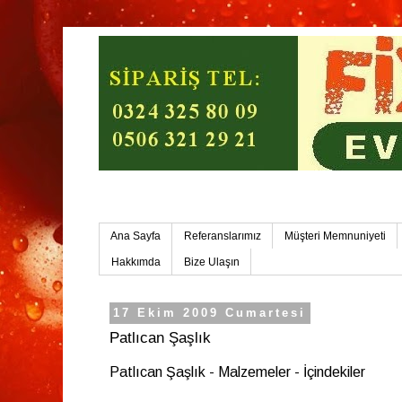
Mersin Ev Yemekleri-Mersin Toplu Yemek
Ana Sayfa
Referanslarımız
Müşteri Memnuniyeti
Hakkımda
Bize Ulaşın
17 Ekim 2009 Cumartesi
Patlıcan Şaşlık
Patlıcan Şaşlık - Malzemeler - İçindekiler