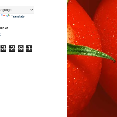
y
Translate
kip et
K
3
2
9
1