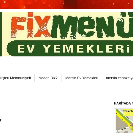
in Toplu Yemek Pozcu FixMenü Ev Yemekleri Pozcu-Yen
üşteri Memnuniyeti
Neden Biz?
Mersin Ev Yemekleri
mersin cenaze y
HARİTADA 
r