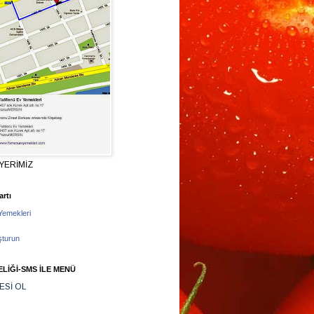
YERİMİZ
rtı
Yemekleri
şturun
LİĞİ-SMS İLE MENÜ
ESİ OL