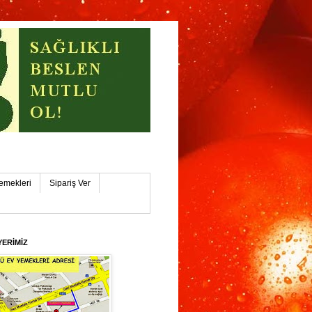
işehİR
emekleri
Sipariş Ver
YERİMİZ