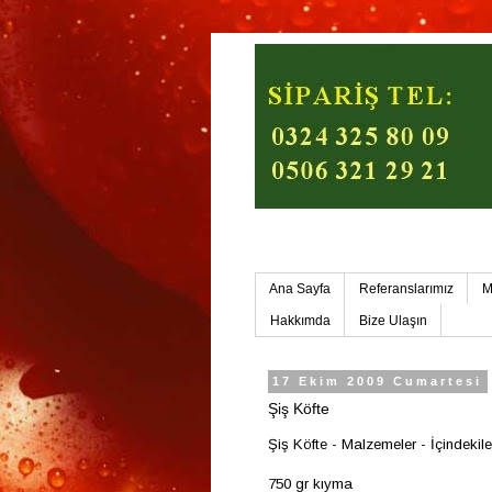
Mersin Ev Yemekleri-Mers
Ana Sayfa
Referanslarımız
M
Hakkımda
Bize Ulaşın
17 Ekim 2009 Cumartesi
Şiş Köfte
Şiş Köfte - Malzemeler - İçindekile
750 gr kıyma