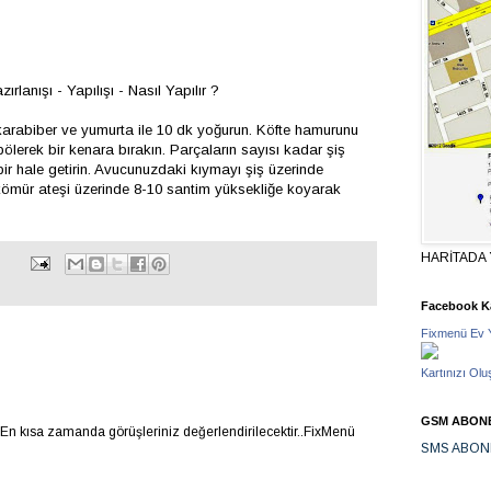
ırlanışı - Yapılışı - Nasıl Yapılır ?
karabiber ve yumurta ile 10 dk yoğurun. Köfte hamurunu
lerek bir kenara bırakın. Parçaların sayısı kadar şiş
 bir hale getirin. Avucunuzdaki kıymayı şiş üzerinde
ı kömür ateşi üzerinde 8-10 santim yüksekliğe koyarak
HARİTADA 
Facebook Ka
Fixmenü Ev 
Kartınızı Olu
GSM ABONE
.En kısa zamanda görüşleriniz değerlendirilecektir..FixMenü
SMS ABON