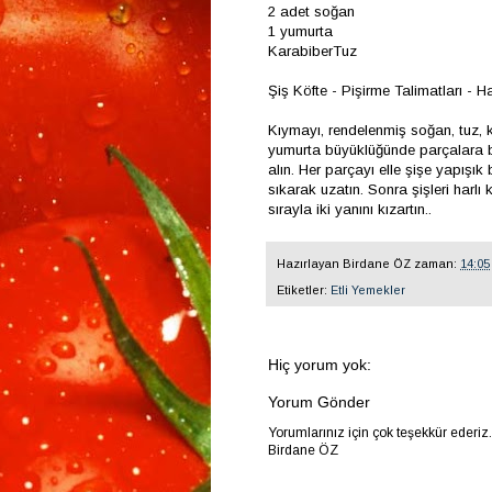
2 adet soğan
1 yumurta
KarabiberTuz
Şiş Köfte - Pişirme Talimatları - Haz
Kıymayı, rendelenmiş soğan, tuz, 
yumurta büyüklüğünde parçalara bö
alın. Her parçayı elle şişe yapışık
sıkarak uzatın. Sonra şişleri harl
sırayla iki yanını kızartın..
Hazırlayan
Birdane ÖZ
zaman:
14:05
Etiketler:
Etli Yemekler
Hiç yorum yok:
Yorum Gönder
Yorumlarınız için çok teşekkür ederiz
Birdane ÖZ