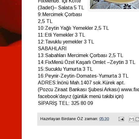
FixMenü6: İçli Köfte
(3adet)– Salata 5 TL
9:Mercimek Çorbası
2,5 TL
10:Zeytin Yağlı Yemekler 2,5 TL
11:Etli Yemekler 3 TL
12:Tavuklu yemekler 3 TL
SABAHLARI
13:Sabahları Mercimek Çorbası 2,5 TL
14:FixMenü Özel Kaşarlı Omlet –Zeytin 3 TL
15:Sucuklu Yumurta 3 TL
16:Peynir-Zeytin-Domates-Yumurta 3 TL
ADRES:İnönü Mah.1407 sok.Kürek apt.
(Pozcu Ziraat Bankası Şubesi Arkası) www.f
facebook’dayız (günlük menü takibi için)
SİPARİŞ TEL: 325 80 09
Hazırlayan
Birdane ÖZ
zaman:
05:30