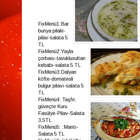
FixMenü1:Bar
bunya pilaki-
pilav-salata 5
TL
FixMenü2:Yayla
çorbası-tavuklusultan
kebabı-salata 5 TL
FixMenü3:Dalyan
köfte-domatesli
bulgur pilavı-salata 5
TL
FixMenü4: Taşfır.
güveçte Kuru
Fasülye-Pilav-Salata
3,5TL
FixMenü5: :Mantı-
Salata 5 TL