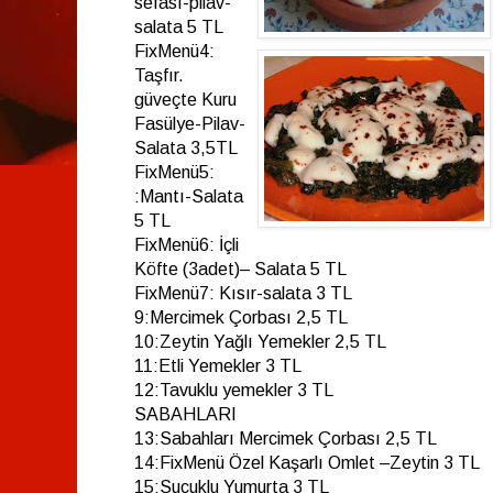
sefası-pilav-
salata 5 TL
FixMenü4:
Taşfır.
güveçte Kuru
Fasülye-Pilav-
Salata 3,5TL
FixMenü5:
:Mantı-Salata
5 TL
FixMenü6: İçli
Köfte (3adet)– Salata 5 TL
FixMenü7: Kısır-salata 3 TL
9:Mercimek Çorbası 2,5 TL
10:Zeytin Yağlı Yemekler 2,5 TL
11:Etli Yemekler 3 TL
12:Tavuklu yemekler 3 TL
SABAHLARI
13:Sabahları Mercimek Çorbası 2,5 TL
14:FixMenü Özel Kaşarlı Omlet –Zeytin 3 TL
15:Sucuklu Yumurta 3 TL