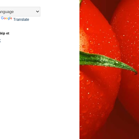
y
Translate
kip et
K