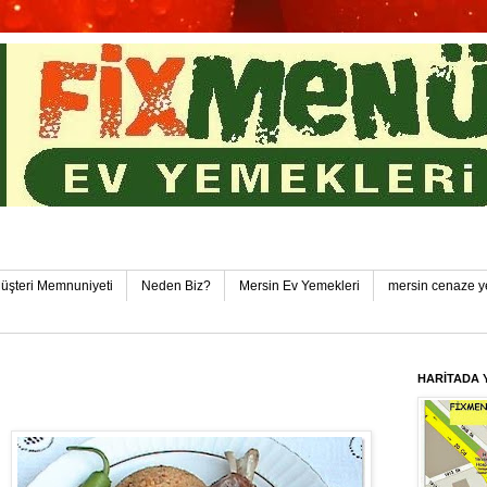
in Toplu Yemek Pozcu FixMenü Ev Yemekleri Pozcu-Yen
üşteri Memnuniyeti
Neden Biz?
Mersin Ev Yemekleri
mersin cenaze y
HARİTADA 