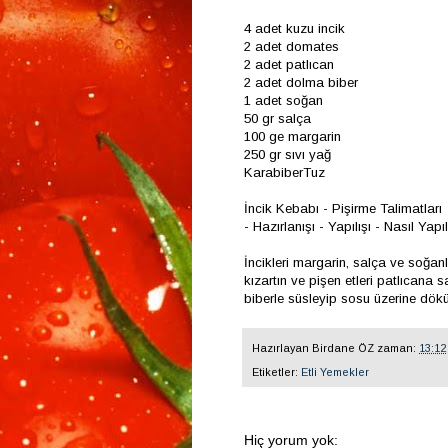
4 adet kuzu incik
2 adet domates
2 adet patlıcan
2 adet dolma biber
1 adet soğan
50 gr salça
100 ge margarin
250 gr sıvı yağ
KarabiberTuz
İncik Kebabı - Pişirme Talimatları
- Hazırlanışı - Yapılışı - Nasıl Yapıl
İncikleri margarin, salça ve soğanl
kızartın ve pişen etleri patlıcana s
biberle süsleyip sosu üzerine dökün.
Hazırlayan
Birdane ÖZ
zaman:
13:12
Etiketler:
Etli Yemekler
Hiç yorum yok: