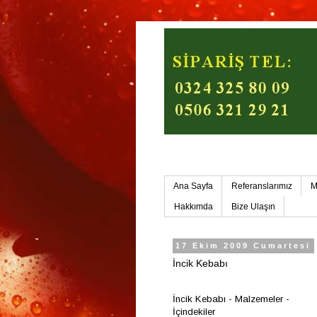
Mersin Ev Yemekleri-Mers
Ana Sayfa
Referanslarımız
M
Hakkımda
Bize Ulaşın
17 Ekim 2009 Cumartesi
İncik Kebabı
İncik Kebabı - Malzemeler -
İçindekiler