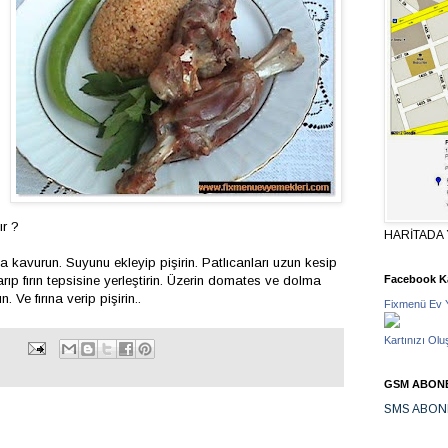
ır ?
HARİTADA 
a kavurun. Suyunu ekleyip pişirin. Patlıcanları uzun kesip
Facebook Ka
arıp fırın tepsisine yerleştirin. Üzerin domates ve dolma
 Ve fırına verip pişirin..
Fixmenü Ev 
Kartınızı Olu
GSM ABONE
SMS ABON