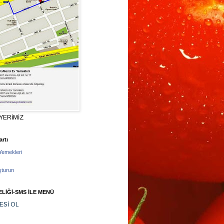
YERİMİZ
rtı
Yemekleri
şturun
LİĞİ-SMS İLE MENÜ
ESİ OL