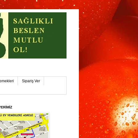
işehİR
emekleri
Sipariş Ver
YERİMİZ