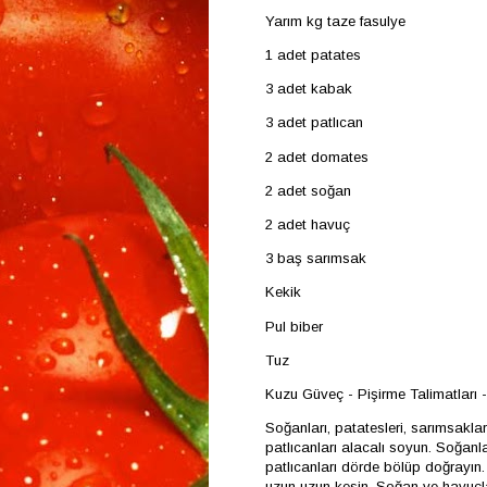
Yarım kg taze fasulye
1 adet patates
3 adet kabak
3 adet patlıcan
2 adet domates
2 adet soğan
2 adet havuç
3 baş sarımsak
Kekik
Pul biber
Tuz
Kuzu Güveç - Pişirme Talimatları - H
Soğanları, patatesleri, sarımsakla
patlıcanları alacalı soyun. Soğanl
patlıcanları dörde bölüp doğrayın.
uzun uzun kesin. Soğan ve havuçla