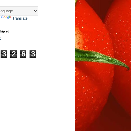
y
Translate
kip et
K
3
2
6
3