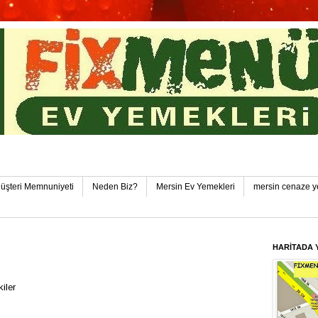
in Toplu Yemek Pozcu FixMenü Ev Yemekleri Pozcu-Yen
üşteri Memnuniyeti
Neden Biz?
Mersin Ev Yemekleri
mersin cenaze y
HARİTADA 
iler