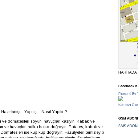
HARİTADA 
Facebook Ka
Fixmenü Ev 
Kartınızı Olu
azırlanışı - Yapılışı - Nasıl Yapılır ?
GSM ABONE
rı ve domatesleri soyun, havuçları kazıyın. Kabak ve
SMS ABON
arı ve havuçları halka halka doğrayın. Patates, kabak ve
 Domatesleri ise küp küp doğrayın. Fasulyeleri temizleyip
rı çok az zeytinyağında hafifçe soteleyin. Soteledikten