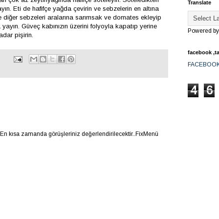
Translate
ın. Eti de hafifçe yağda çevirin ve sebzelerin en altına
 diğer sebzeleri aralarına sarımsak ve domates ekleyip
yayın. Güveç kabınızın üzerini folyoyla kapatıp yerine
Powered b
dar pişirin.
facebook ,ta
FACEBOO
4
6
.En kısa zamanda görüşleriniz değerlendirilecektir..FixMenü