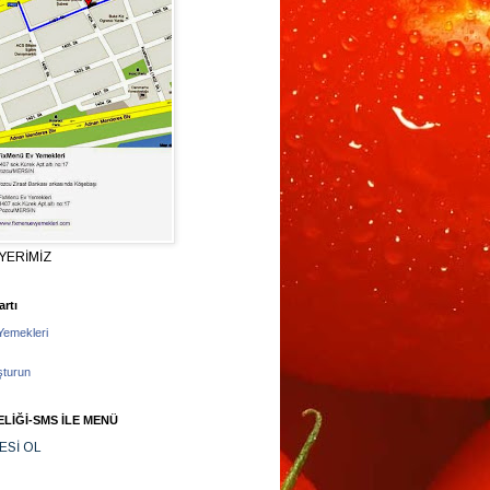
YERİMİZ
rtı
Yemekleri
şturun
LİĞİ-SMS İLE MENÜ
ESİ OL