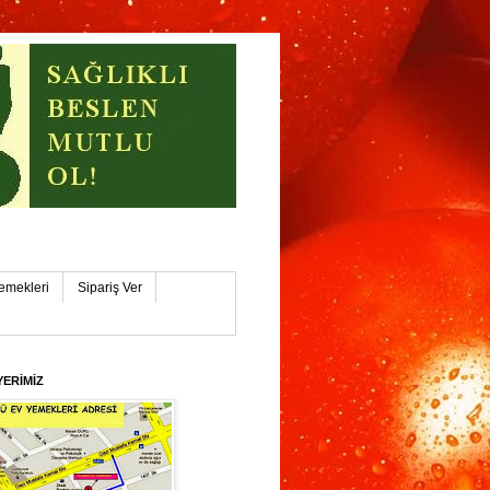
işehİR
emekleri
Sipariş Ver
YERİMİZ