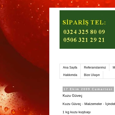
Mersin Ev Yemekleri-Mers
Ana Sayfa
Referanslarımız
M
Hakkımda
Bize Ulaşın
17 Ekim 2009 Cumartesi
Kuzu Güveç
Kuzu Güveç - Malzemeler - İçindek
1 kg kuzu kuşbaşı